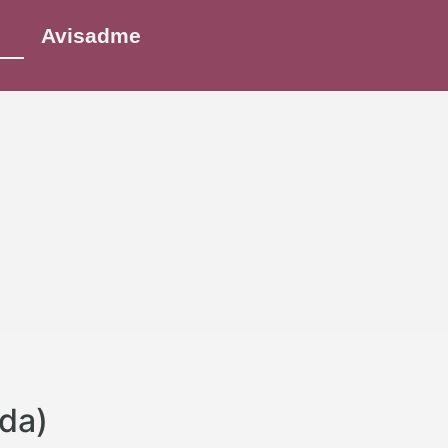
Avisadme
ada)