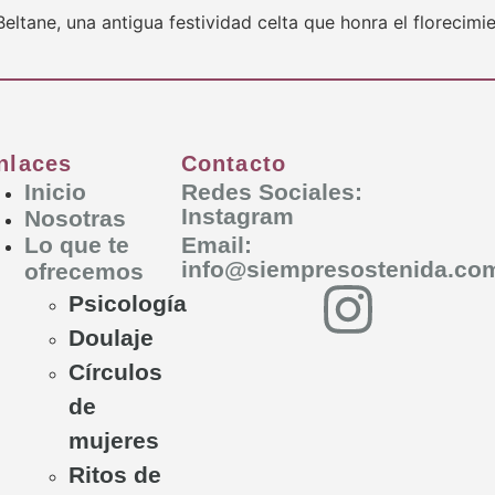
eltane, una antigua festividad celta que honra el florecimi
nlaces
Contacto
Inicio
Redes Sociales:
Instagram
Nosotras
Lo que te
Email:
info@siempresostenida.co
ofrecemos
Psicología
Doulaje
Círculos
de
mujeres
Ritos de