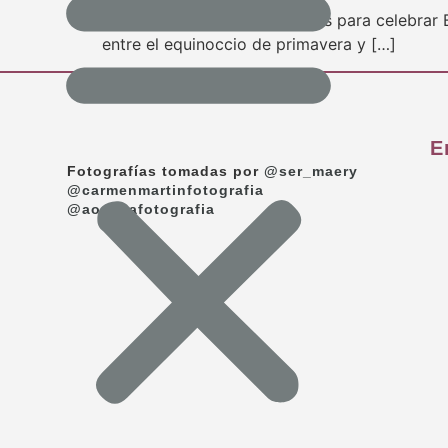
En esta ocasión, nos reunimos para celebrar B
entre el equinoccio de primavera y […]
E
Fotografías tomadas por
@ser_maery
@carmenmartinfotografia
@aocanafotografia